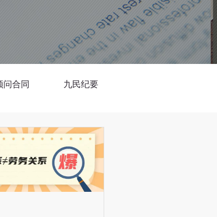
顾问合同
九民纪要