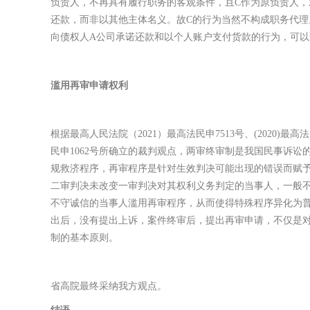
负责人，不再具有履行职务的客观条件，且C作为原负责人，
还款，而非以其他主体名义。故C的行为当然不构成职务代理
向债权人A公司承诺还款和以个人账户支付货款的行为，可以
滥用再审申请权利
根据最高人民法院（2021）最高法民申7513号、(2020)最高法民
民申1062号所确立的裁判观点，两审终审制是我国民事诉
规救济程序，再审程序是针对生效判决可能出现的错误而赋
二审判决未改变一审判决对其权利义务判定的当事人，一般
不守诚信的当事人滥用再审程序，从而使得特殊程序异化为
出后，没有提出上诉，案件终审后，提出再审申请，不仅是
制的基本原则。
省高院最终采纳我方观点。