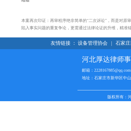
结语
本案再次印证：再审程序绝非简单的“二次诉讼”，而是对原
陷入事实问题的重复争论，更需通过法律论证的升维，精准
友情链接
：
设备管理协会
|
石家庄
河北厚达律师事
邮箱：2228167885@qq.com
地址：石家庄市新华区中山西路
版权所有：
名