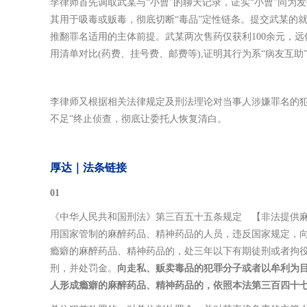
李律师首先调取武某与
“小曹”的聊天记录，证实“小曹”同为
其用于吸毒或贩毒，彻底切断“毒品”定性链条。提交武某的
推翻罪名适用的主体前提。武某两次售药仅获利100余元，
用清单对比(药费、挂号费、邮费等),证明其行为系“病友互助
李律师又根据相关法律规定及刑法理论对当事人涉嫌罪名的犯
不足”终止侦查，彻底让委托人恢复清白。
厚达｜法条链接
01
《中华人民共和国刑法》
第三百五十五条规定 【非法提供
用国家管制的麻醉药品、精神药品的人员，违反国家规定，
瘾癖的麻醉药品、精神药品的，处三年以下有期徒刑或者拘役
刑，并处罚金。
向走私、贩卖毒品的犯罪分子或者以牟利为
人形成瘾癖的麻醉药品、精神药品的，依照本法第三百四十