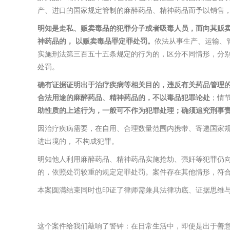
产、进口的国家规定管制的麻醉药品、精神药品而予以销售
明知是走私、贩卖毒品的犯罪分子或者吸毒人员，而向其贩
神药品的， 以贩卖毒品罪定罪处罚。
依法从事生产、运输、
实施刑法第三百五十五条规定的行为的，区分不同情形，分
处罚。
确有证据证明出于治疗疾病等相关目的，违反有关药品管理
合法用途的麻醉药品、精神药品的，不以毒品犯罪论处
；情
助性质的上述行为，一般可不作为犯罪处理；确须追究刑事
因治疗疾病需要，在自用、合理数量范围内携带、寄递国家
进出境的， 不构成犯罪。
明知他人利用麻醉药品、精神药品实施抢劫、强奸等犯罪仍
的，依照处罚较重的规定定罪处罚。案件存在其他情形，符
本案圆满结束同时也印证了律师需兼具法律功底、证据思维
这个案件给我们敲响了警钟：在日常生活中，即使是出于善