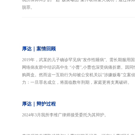
脱罪。
厚
达
｜
案情回
顾
2019年，武某的儿子确诊
罕
见病“
发作性睡病
”, 需长期服用
网络病友群中结识高中生 “小曹”,小曹也深受病痛折磨。因
购两盒。然而这一互助行为却被公安机关以“涉嫌贩毒”立案
力：一旦罪名成立，将面临数年刑期，家庭更将支离破碎。
厚达｜辩
护过
程
2024年3月我所李维广律师接受委托为其辩护。