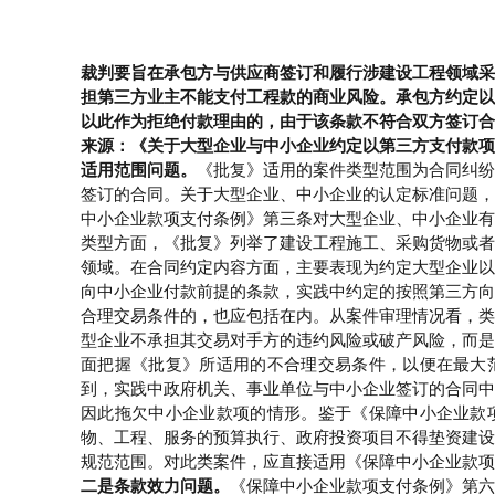
裁判要旨
在承包方与供应商签订和履行涉建设工程领域采
担第三方业主不能支付工程款的商业风险。承包方约定以
以此作为拒绝付款理由的，由于该条款不符合双方签订合
来源：《关于大型企业与中小企业约定以第三方支付款项
适用范围问题。
《批复》适用的案件类型范围为合同纠纷
签订的合同。关于大型企业、中小企业的认定标准问题，
中小企业款项支付条例》第三条对大型企业、中小企业有
类型方面，《批复》列举了建设工程施工、采购货物或者
领域。在合同约定内容方面，主要表现为约定大型企业以
向中小企业付款前提的条款，实践中约定的按照第三方向
合理交易条件的，也应包括在内。从案件审理情况看，类
型企业不承担其交易对手方的违约风险或破产风险，而是
面把握《批复》所适用的不合理交易条件，以便在最大
到，实践中政府机关、事业单位与中小企业签订的合同中
因此拖欠中小企业款项的情形。鉴于《保障中小企业款
物、工程、服务的预算执行、政府投资项目不得垫资建设
规范范围。对此类案件，应直接适用《保障中小企业款项
二是条款效力问题。
《保障中小企业款项支付条例》第六