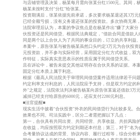
与店铺管理及决策，杨某每月需向张某分红1500元。其间，
杨某未按时支付“分红”给张某。
投资期满后，张某依据先前承诺，多次要求杨某退还其3万元
已经全额亏损，没有义务退还张某的投资款。多次协商无果
法院审理后认为，本案的争议焦点是在杨某作出“赚了大家分
伙投资还是民间借贷。根据民法典规定，“借款合同是借款人
同是两个以上合伙人为了共同的事业目的，订立的共享利益、
本案中，原告张某与被告杨某虽然口头约定3万元为合伙投资
元投资款，并不参与实际经营，采用固定分红方式收益，双
作特征，实际真实意思表示的性质应属于民间借贷关系。
且在诉讼中，被告未提交其他证明存在合伙关系的证据。本
固定分红本质上属于利息。
根据《最高人民法院关于审理民间借贷案件适用法律若干问题
约定利率支付利息的，人民法院应予支持，但是双方约定的
外”之规定，法院依法判决被告杨某向原告张某返还借款3万元
减掉已经支付给原告的6000元，还应支付2280元利息。
■法官提醒■
现实生活中披着“合伙投资”外衣的民间借贷行为比较多见。
效果也不同。司法实践中，区分二者需把握以下几点：
第一，合伙具有共同出资、共同经营、共享收益、共担风险
在收益，均应按照双方约定到期还本付息；第三，对于“名为
合考量协议达成的背景、协议内容、履行过程等，综合分析